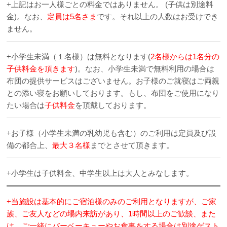
+上記はお一人様ごとの料金ではありません。 (子供は別途料
金)。なお、
定員は5名さま
です。それ以上の人数はお受けでき
ません。
+小学生未満（１名様）は無料となります(
2名様からは1名分の
子供料金を頂きます
)。なお、小学生未満で無料利用の場合は
布団の提供サービスはございません。お子様のご就寝はご両親
との添い寝をお願いしております。もし、布団をご使用になり
たい場合は
子供料金
を頂戴しております。
+お子様（小学生未満の乳幼児も含む）のご利用は定員及び設
備の都合上、
最大３名様
までとさせて頂きます。
+小学生は子供料金、中学生以上は大人とみなします。
+当施設は基本的にご宿泊様のみのご利用となりますが、ご家
族、ご友人などの場内来訪があり、1時間以上のご歓談、また
は、ご一緒にバーベーキューやお食事をする場合は別途ゲスト