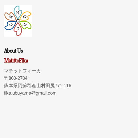
About Us
MatittoFIka
マチットフィーカ
〒869-2704
熊本県阿蘇郡産山村田尻771-116
fika.ubuyama@gmail.com