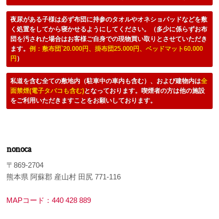
夜尿がある子様は必ず布団に持参のタオルやオネショパッドなどを敷
く処置をしてから寝かせるようにしてください。（多少に係らずお布
団を汚された場合はお客様ご自身での現物買い取りとさせていただき
ます。
例：敷布団`20.000円、掛布団25.000円、ベッドマット60.000
円
）
私道を含む全ての敷地内（駐車中の車内も含む）、および建物内は
全
面禁煙(電子タバコも含む)
となっております。喫煙者の方は他の施設
をご利用いただきますことをお願いしております。
nonoca
〒869-2704
熊本県 阿蘇郡 産山村 田尻 771-116
MAPコード：440 428 889