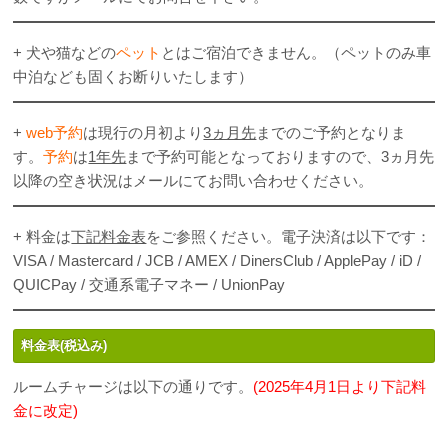
+ 犬や猫などの
ペット
とはご宿泊できません。（ペットのみ車
中泊なども固くお断りいたします）
+
web予約
は現行の月初より
3ヵ月先
までのご予約となりま
す。
予約
は
1年先
まで予約可能となっておりますので、3ヵ月先
以降の空き状況はメールにてお問い合わせください。
+ 料金は
下記料金表
をご参照ください。電子決済は以下です：
VISA / Mastercard / JCB / AMEX / DinersClub / ApplePay / iD /
QUICPay / 交通系電子マネー / UnionPay
料金表(税込み)
ルームチャージは以下の通りです。
(2025年4月1日より下記料
金に改定)
.