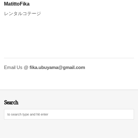
MatittoFika
レンタルコテージ
Email Us @
fika.ubuyama@gmail.com
Search