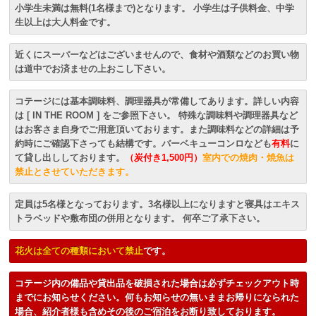
小学生未満は無料(1名様まで)となります。 小学生は子供料金、中学
生以上は大人料金です。
近くにスーパーなどはございませんので、食材や酒類などのお買い物
は道中でお済ませの上おこし下さい。
コテージには基本調味料、調理器具が常備してあります。詳しい内容
は [ IN THE ROOM ] をご参照下さい。 特殊な調味料や調理器具など
はお客さま自身でご用意頂いております。また調味料などの詳細は予
約時にご確認下さっても結構です。バーベキューコンロなども
有料
に
て貸し出ししております。
（炭付き1,500円）
室内での焼肉・焼魚は
禁止とさせていただきます。
定員は5名様となっております。3名様以上になりますと寝具はエキス
トラベッドや敷布団の併用となります。 何卒ご了承下さい。
花火は全ての種類において禁止
です。
コテージ内の備品や貸出品を破損された場合は必ずチェックアウト時
までにお知らせください。何もお知らせの無いままお帰りになられた
場合、紹介者様も含めその後のご宿泊をお断り致しております。