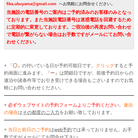
fika.ubuyama@gmail.com
へお気軽にお問合せください。
当施設の電話番号のご案内はご予約済みのお客様のみとなっ
ております。また当施設電話番号は迷惑電話を回避するため
に定期的に変更しております。ご宿泊後の再度お問い合わせ
で電話が繋がらない場合はお手数ですがメールにてお問い合
わせください。
.
+ 「
〇
」
の付いている日が予約可能日です。
クリック
すると予
約画面に進みます。「
ー
」
は閉鎖日ですが、前後予約日からの
連泊や諸条件等でお引き受けできる場合もございますのでお気
軽にお問い合わせください。
+
必ずウェブサイトの予約フォームよりご予約ください
。
連泊
の場合
は
その都度のご入力
をお願い致しております。
+
当日と前日のご予約
は
web予約
では承っておりません。お手
数ですがメールにてお問合せ下さい。