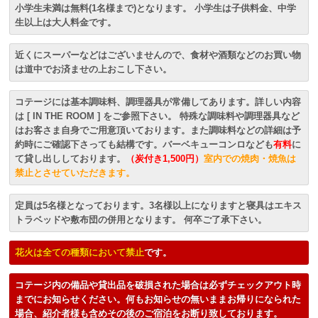
小学生未満は無料(1名様まで)となります。 小学生は子供料金、中学
生以上は大人料金です。
近くにスーパーなどはございませんので、食材や酒類などのお買い物
は道中でお済ませの上おこし下さい。
コテージには基本調味料、調理器具が常備してあります。詳しい内容
は [ IN THE ROOM ] をご参照下さい。 特殊な調味料や調理器具など
はお客さま自身でご用意頂いております。また調味料などの詳細は予
約時にご確認下さっても結構です。バーベキューコンロなども
有料
に
て貸し出ししております。
（炭付き1,500円）
室内での焼肉・焼魚は
禁止とさせていただきます。
定員は5名様となっております。3名様以上になりますと寝具はエキス
トラベッドや敷布団の併用となります。 何卒ご了承下さい。
花火は全ての種類において禁止
です。
コテージ内の備品や貸出品を破損された場合は必ずチェックアウト時
までにお知らせください。何もお知らせの無いままお帰りになられた
場合、紹介者様も含めその後のご宿泊をお断り致しております。