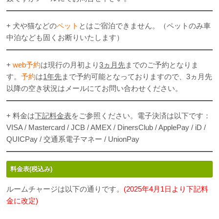
+ 犬や猫などの
ペット
とはご宿泊できません。（ペットのみ車
中泊なども固くお断りいたします）
+
web予約
は現行の月初より
3ヵ月先
までのご予約となりま
す。
予約
は
1年先
まで予約可能となっておりますので、3ヵ月先
以降の空き状況はメールにてお問い合わせください。
+ 料金は
下記料金表
をご参照ください。電子決済は以下です：
VISA / Mastercard / JCB / AMEX / DinersClub / ApplePay / iD /
QUICPay / 交通系電子マネー / UnionPay
料金表(税込み)
ルームチャージは以下の通りです。
(2025年4月1日より下記料
金に改定)
.