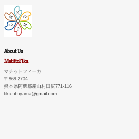
About Us
MatittoFIka
マチットフィーカ
〒869-2704
熊本県阿蘇郡産山村田尻771-116
fika.ubuyama@gmail.com