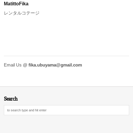
MatittoFika
レンタルコテージ
Email Us @
fika.ubuyama@gmail.com
Search