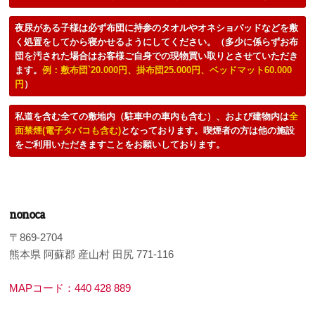
夜尿がある子様は必ず布団に持参のタオルやオネショパッドなどを敷
く処置をしてから寝かせるようにしてください。（多少に係らずお布
団を汚された場合はお客様ご自身での現物買い取りとさせていただき
ます。
例：敷布団`20.000円、掛布団25.000円、ベッドマット60.000
円
）
私道を含む全ての敷地内（駐車中の車内も含む）、および建物内は
全
面禁煙(電子タバコも含む)
となっております。喫煙者の方は他の施設
をご利用いただきますことをお願いしております。
nonoca
〒869-2704
熊本県 阿蘇郡 産山村 田尻 771-116
MAPコード：440 428 889