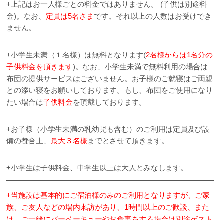
+上記はお一人様ごとの料金ではありません。 (子供は別途料
金)。なお、
定員は5名さま
です。それ以上の人数はお受けでき
ません。
+小学生未満（１名様）は無料となります(
2名様からは1名分の
子供料金を頂きます
)。なお、小学生未満で無料利用の場合は
布団の提供サービスはございません。お子様のご就寝はご両親
との添い寝をお願いしております。もし、布団をご使用になり
たい場合は
子供料金
を頂戴しております。
+お子様（小学生未満の乳幼児も含む）のご利用は定員及び設
備の都合上、
最大３名様
までとさせて頂きます。
+小学生は子供料金、中学生以上は大人とみなします。
+当施設は基本的にご宿泊様のみのご利用となりますが、ご家
族、ご友人などの場内来訪があり、1時間以上のご歓談、また
は、ご一緒にバーベーキューやお食事をする場合は別途ゲスト