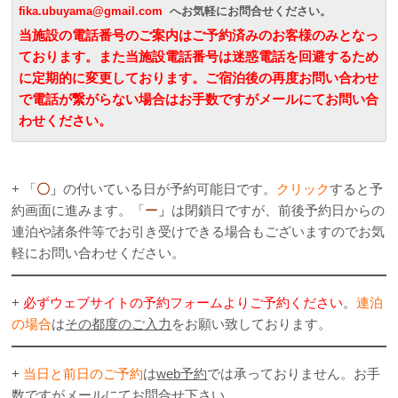
fika.ubuyama@gmail.com
へお気軽にお問合せください。
当施設の電話番号のご案内はご予約済みのお客様のみとなっ
ております。また当施設電話番号は迷惑電話を回避するため
に定期的に変更しております。ご宿泊後の再度お問い合わせ
で電話が繋がらない場合はお手数ですがメールにてお問い合
わせください。
.
+ 「
〇
」
の付いている日が予約可能日です。
クリック
すると予
約画面に進みます。「
ー
」
は閉鎖日ですが、前後予約日からの
連泊や諸条件等でお引き受けできる場合もございますのでお気
軽にお問い合わせください。
+
必ずウェブサイトの予約フォームよりご予約ください
。
連泊
の場合
は
その都度のご入力
をお願い致しております。
+
当日と前日のご予約
は
web予約
では承っておりません。お手
数ですがメールにてお問合せ下さい。