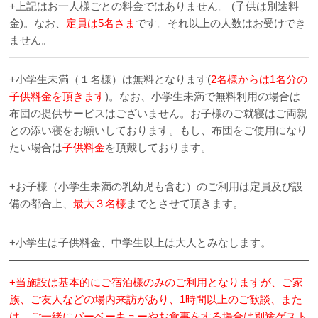
+上記はお一人様ごとの料金ではありません。 (子供は別途料
金)。なお、
定員は5名さま
です。それ以上の人数はお受けでき
ません。
+小学生未満（１名様）は無料となります(
2名様からは1名分の
子供料金を頂きます
)。なお、小学生未満で無料利用の場合は
布団の提供サービスはございません。お子様のご就寝はご両親
との添い寝をお願いしております。もし、布団をご使用になり
たい場合は
子供料金
を頂戴しております。
+お子様（小学生未満の乳幼児も含む）のご利用は定員及び設
備の都合上、
最大３名様
までとさせて頂きます。
+小学生は子供料金、中学生以上は大人とみなします。
+当施設は基本的にご宿泊様のみのご利用となりますが、ご家
族、ご友人などの場内来訪があり、1時間以上のご歓談、また
は、ご一緒にバーベーキューやお食事をする場合は別途ゲスト