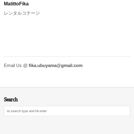
MatittoFika
レンタルコテージ
Email Us @
fika.ubuyama@gmail.com
Search