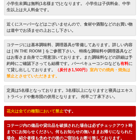
小学生未満は無料(1名様まで)となります。 小学生は子供料金、中学
生以上は大人料金です。
近くにスーパーなどはございませんので、食材や酒類などのお買い物
は道中でお済ませの上おこし下さい。
コテージには基本調味料、調理器具が常備してあります。詳しい内容
は [ IN THE ROOM ] をご参照下さい。 特殊な調味料や調理器具など
はお客さま自身でご用意頂いております。また調味料などの詳細は予
約時にご確認下さっても結構です。バーベキューコンロなども
有料
に
て貸し出ししております。
（炭付き1,500円）
室内での焼肉・焼魚は
禁止とさせていただきます。
定員は5名様となっております。3名様以上になりますと寝具はエキス
トラベッドや敷布団の併用となります。 何卒ご了承下さい。
花火は全ての種類において禁止
です。
コテージ内の備品や貸出品を破損された場合は必ずチェックアウト時
までにお知らせください。何もお知らせの無いままお帰りになられた
場合、紹介者様も含めその後のご宿泊をお断り致しております。