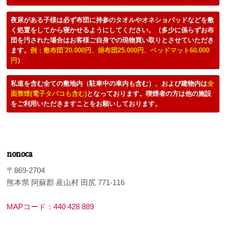
夜尿がある子様は必ず布団に持参のタオルやオネショパッドなどを敷
く処置をしてから寝かせるようにしてください。（多少に係らずお布
団を汚された場合はお客様ご自身での現物買い取りとさせていただき
ます。
例：敷布団`20.000円、掛布団25.000円、ベッドマット60.000
円
）
私道を含む全ての敷地内（駐車中の車内も含む）、および建物内は
全
面禁煙(電子タバコも含む)
となっております。喫煙者の方は他の施設
をご利用いただきますことをお願いしております。
nonoca
〒869-2704
熊本県 阿蘇郡 産山村 田尻 771-116
MAPコード：440 428 889