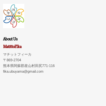
About Us
MatittoFIka
マチットフィーカ
〒869-2704
熊本県阿蘇郡産山村田尻771-116
fika.ubuyama@gmail.com