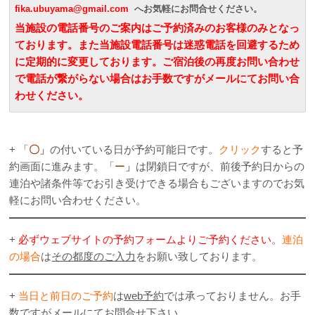
fika.ubuyama@gmail.com
へお気軽にお問合せください。
当施設の電話番号のご案内はご予約済みのお客様のみとなっ
ております。また当施設電話番号は迷惑電話を回避するため
に定期的に変更しております。ご宿泊後の再度お問い合わせ
で電話が繋がらない場合はお手数ですがメールにてお問い合
わせください。
.
+ 「
〇
」
の付いている日が予約可能日です。
クリック
すると予
約画面に進みます。「
ー
」
は閉鎖日ですが、前後予約日からの
連泊や諸条件等でお引き受けできる場合もございますのでお気
軽にお問い合わせください。
+
必ずウェブサイトの予約フォームよりご予約ください
。
連泊
の場合
は
その都度のご入力
をお願い致しております。
+
当日と前日のご予約
は
web予約
では承っておりません。お手
数ですがメールにてお問合せ下さい。