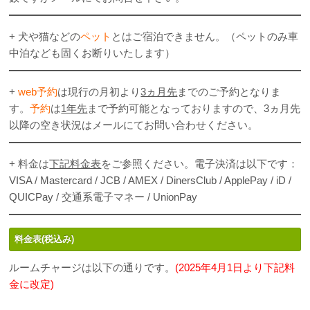
+ 犬や猫などの
ペット
とはご宿泊できません。（ペットのみ車
中泊なども固くお断りいたします）
+
web予約
は現行の月初より
3ヵ月先
までのご予約となりま
す。
予約
は
1年先
まで予約可能となっておりますので、3ヵ月先
以降の空き状況はメールにてお問い合わせください。
+ 料金は
下記料金表
をご参照ください。電子決済は以下です：
VISA / Mastercard / JCB / AMEX / DinersClub / ApplePay / iD /
QUICPay / 交通系電子マネー / UnionPay
料金表(税込み)
ルームチャージは以下の通りです。
(2025年4月1日より下記料
金に改定)
.