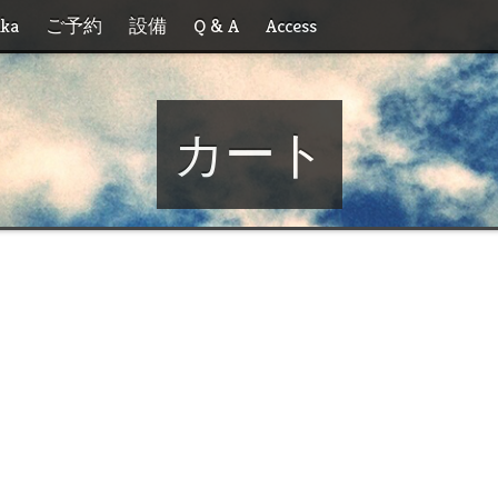
ika
ご予約
設備
Q & A
Access
カート