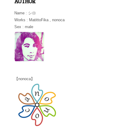
AUTHOR
Name : シロ
Works : MatittoFika , nonoca
Sex : male
【nonoca】