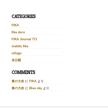
CATEGORIES
FIKA
fika deco
FIKA Journal 771
matitto fika
village
未分類
COMMENTS
春の大炎
に
FIKA
より
春の大炎
に
Blue sky
より