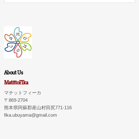
About Us
MatittoFIka
マチットフィーカ
〒869-2704
熊本県阿蘇郡産山村田尻771-116
fika.ubuyama@gmail.com