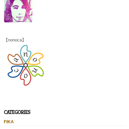
【nonoca】
CATEGORIES
FIKA