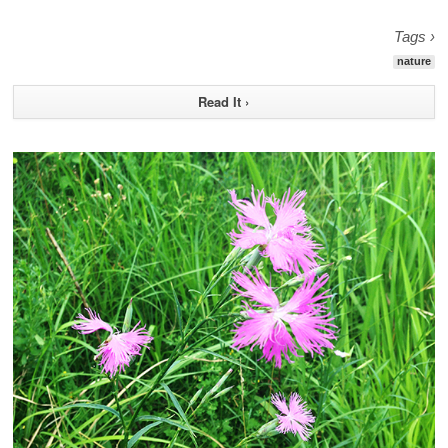
Tags ›
nature
Read It ›