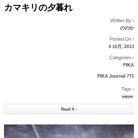
カマキリの夕暮れ
Written By ›
ののか
Posted On ›
4 10月, 2013
Categories ›
FIKA
FIKA Journal 771
Tags ›
nature
Read It ›