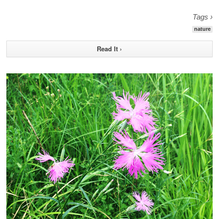
Tags ›
nature
Read It ›