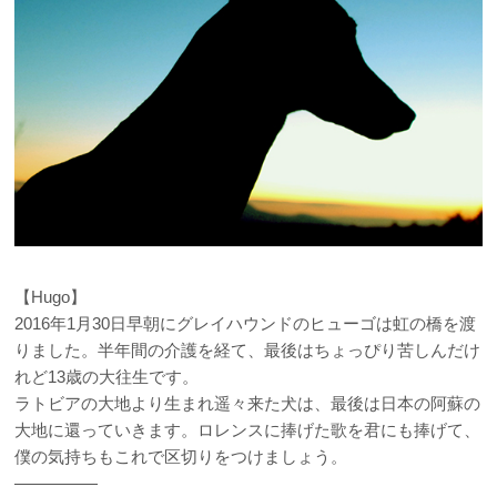
【Hugo】
2016年1月30日早朝にグレイハウンドのヒューゴは虹の橋を渡
りました。半年間の介護を経て、最後はちょっぴり苦しんだけ
れど13歳の大往生です。
ラトビアの大地より生まれ遥々来た犬は、最後は日本の阿蘇の
大地に還っていきます。ロレンスに捧げた歌を君にも捧げて、
僕の気持ちもこれで区切りをつけましょう。
—————