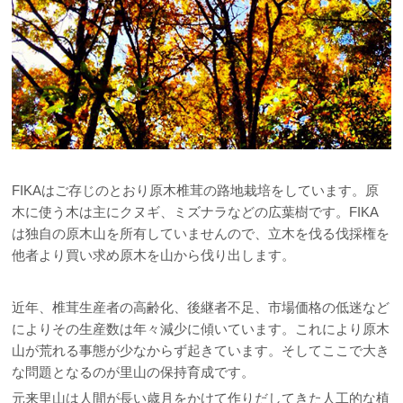
FIKAはご存じのとおり原木椎茸の路地栽培をしています。原
木に使う木は主にクヌギ、ミズナラなどの広葉樹です。FIKA
は独自の原木山を所有していませんので、立木を伐る伐採権を
他者より買い求め原木を山から伐り出します。
近年、椎茸生産者の高齢化、後継者不足、市場価格の低迷など
によりその生産数は年々減少に傾いています。これにより原木
山が荒れる事態が少なからず起きています。そしてここで大き
な問題となるのが里山の保持育成です。
元来里山は人間が長い歳月をかけて作りだしてきた人工的な植