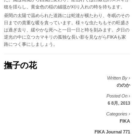
穂を揺らし、黄金色の稲の絨毯が刈り入れの時を待ちます。
昼間の太陽で温められた道路には蛇達が横たわり、冬眠のその
日までの貴重な暖を貪っています。様々な虫たちもその旺盛さ
は過ぎ去り、緩やかな死へと一日一日と時を刻みます。夕日の
逆光の中に立つカマキリの孤独な長い影を見ながらFIKAも家
路につく事にしましょう。
撫子の花
Written By ›
ののか
Posted On ›
6 8月, 2013
Categories ›
FIKA
FIKA Journal 771