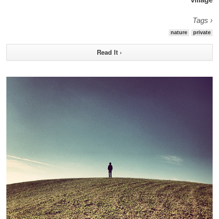
Tags ›
nature
private
Read It ›