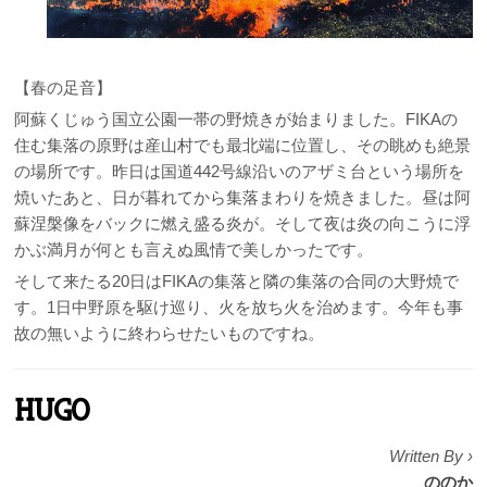
【春の足音】
阿蘇くじゅう国立公園一帯の野焼きが始まりました。FIKAの
住む集落の原野は産山村でも最北端に位置し、その眺めも絶景
の場所です。昨日は国道442号線沿いのアザミ台という場所を
焼いたあと、日が暮れてから集落まわりを焼きました。昼は阿
蘇涅槃像をバックに燃え盛る炎が。そして夜は炎の向こうに浮
かぶ満月が何とも言えぬ風情で美しかったです。
そして来たる20日はFIKAの集落と隣の集落の合同の大野焼で
す。1日中野原を駆け巡り、火を放ち火を治めます。今年も事
故の無いように終わらせたいものですね。
HUGO
Written By ›
ののか