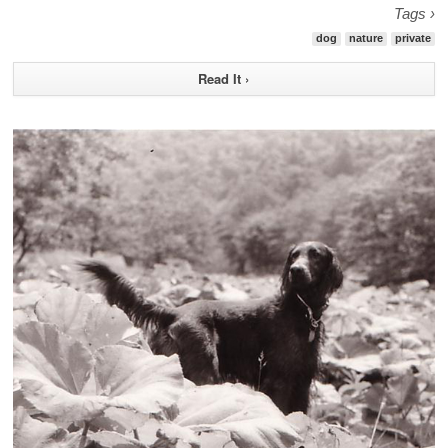
Tags ›
dog
nature
private
Read It ›