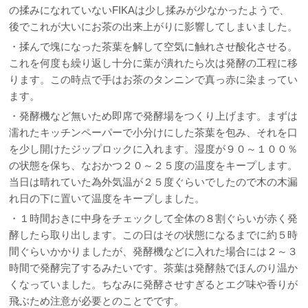
の揉みになれていないFIKAは少し揉みが少なかったようで、
後でこれが大いにお茶の出来上がりに影響してしまいました。
・揉んで塊になった茶葉を解して空気に触れさせ酸化させる。
これを何度も繰り返し十分に葉が潰れたら次は発酵の工程に移
ります。この時点で手はお茶のタンニンで真っ赤に染まってい
ます。
・発酵機など無いため即席で発酵場をつくり上げます。まずは
濡れたキッチンペーパーで小分けにした茶葉を包み、それを口
を少し開けたジップロックに入れます。湿度が９０～１００％
の状態を保ち、なおかつ２０～２５度の温度をキープします。
当日は晴れていた為外気温が２５度ぐらいでしたので木の木漏
れ日の下に置いて温度をキープしました。
・１時間おきに中身をチェックして全体の８割ぐらいが赤く発
酵したら取り出します。この日はその状態になるまでに約５時
間ぐらいかかりましたが、発酵機などに入れた場合には２～３
時間で発酵完了するみたいです。茶葉は発酵熱でほんのり温か
くなっていました。ちなみに発酵させすぎるとエグ味や香りが
飛ぶため注意が必要とのことでです。