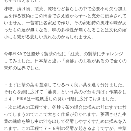
も年々増えました。
味噌、漬け物、製茶、乾物など暮らしの中で必要不可欠な加工
品を作る技術はこの田舎でさえ親から子へと充分に伝承されて
いません。一昔前は各家庭で作り、その家独特の風味や味があ
ったもの達が無くなる。味の多様性が無くなることは文化の縮
小にも繋がる悲しい流れなのかもしれません。
今年FIKAでは釜炒り製茶の他に「紅茶」の製茶にチャレンジ
してみました。日本茶と違い「発酵」の工程があるので全くの
未知の世界でした。
・まずは茶の葉を選別してなるべく良い葉を選り分けました。
それらを網に広げて「萎凋」という葉の水分を飛ばす作業をし
ます。FIKAは一晩風通しの良い日陰に広げておきました。
・次に揉みの工程です。釜炒り茶の場合は揉みの前にすでに炒
ってしまうのでここで大きく作業が分かれます。萎凋させた生
葉の繊維を壊し中の汁を出して発酵しやすくすために揉みを入
れます。この工程で７～８割の発酵が起きるようですが、生葉