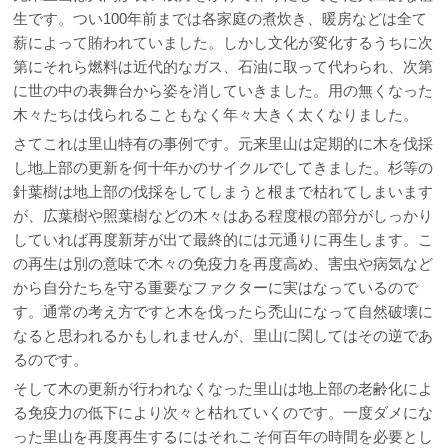
生です。つい100年前までは各家庭の煮炊き、暖房などは全て
薪によって賄われていました。しかし文化が変化するうちに次
第にそれら燃料は近代的なガス、石油に取って代わられ、次第
に世の中の表舞台から姿を消していきました。用の無くなった
木々たちは伐られることもなく年々大きく太くなりました。
さてこれは里山特有の事例です。元来里山は定期的に木を伐採
し地上部の更新を何十年かのサイクルでしてきました。杉等の
針葉樹は地上部の伐採をしてしまうと根まで枯れてしまいます
が、広葉樹や照葉樹などの木々はある程度根の部分がしっかり
していれば再度新芽が出て最終的には元通りに再生します。こ
の再生は別の意味で木々の免疫力を再度高め、害虫や病気など
から自分たちを守る重要なファクターに実はなっているので
す。通常の考え方ですと木を伐ったら禿山になって自然破壊に
なると思われるかもしれませんが、里山に関してはその逆であ
るのです。
そして木の更新が行われなくなった里山は地上部の老齢化によ
る免疫力の低下により次々と枯れていくのです。一度ダメにな
った里山を再度再生するにはそれこそ何百年の時間を必要とし