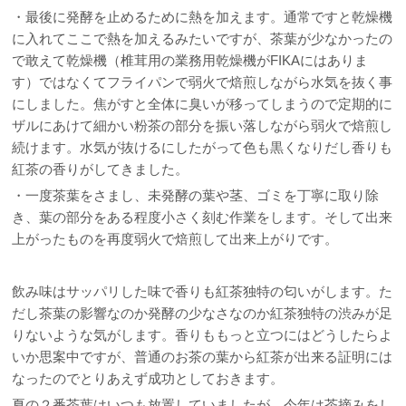
・最後に発酵を止めるために熱を加えます。通常ですと乾燥機
に入れてここで熱を加えるみたいですが、茶葉が少なかったの
で敢えて乾燥機（椎茸用の業務用乾燥機がFIKAにはありま
す）ではなくてフライパンで弱火で焙煎しながら水気を抜く事
にしました。焦がすと全体に臭いが移ってしまうので定期的に
ザルにあけて細かい粉茶の部分を振い落しながら弱火で焙煎し
続けます。水気が抜けるにしたがって色も黒くなりだし香りも
紅茶の香りがしてきました。
・一度茶葉をさまし、未発酵の葉や茎、ゴミを丁寧に取り除
き、葉の部分をある程度小さく刻む作業をします。そして出来
上がったものを再度弱火で焙煎して出来上がりです。
飲み味はサッパリした味で香りも紅茶独特の匂いがします。た
だし茶葉の影響なのか発酵の少なさなのか紅茶独特の渋みが足
りないような気がします。香りももっと立つにはどうしたらよ
いか思案中ですが、普通のお茶の葉から紅茶が出来る証明には
なったのでとりあえず成功としておきます。
夏の２番茶葉はいつも放置していましたが、今年は茶摘みをし