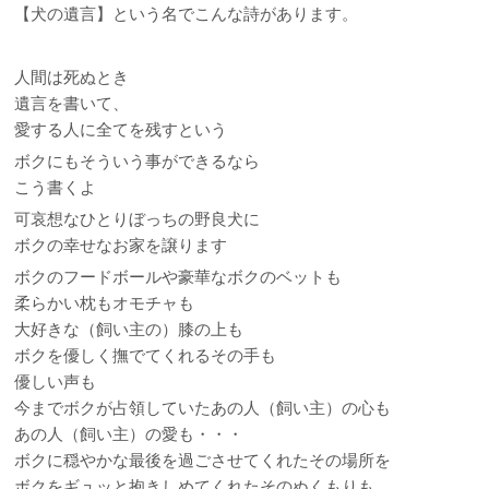
【犬の遺言】という名でこんな詩があります。
人間は死ぬとき
遺言を書いて、
愛する人に全てを残すという
ボクにもそういう事ができるなら
こう書くよ
可哀想なひとりぼっちの野良犬に
ボクの幸せなお家を譲ります
ボクのフードボールや豪華なボクのベットも
柔らかい枕もオモチャも
大好きな（飼い主の）膝の上も
ボクを優しく撫でてくれるその手も
優しい声も
今までボクが占領していたあの人（飼い主）の心も
あの人（飼い主）の愛も・・・
ボクに穏やかな最後を過ごさせてくれたその場所を
ボクをギュッと抱きしめてくれたそのぬくもりも