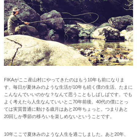
FIKAがここ産山村にやってきたのはもう10年も前になりま
す。毎日が夏休みのような生活が10年も続く僕の生活。たまに
こんなんでいいのかな？なんて思うこともしばしばです。でも
よく考えたら人生なんていいとこ70年前後。40代の僕にとっ
ては実質普通に動ける歳月はあと20年ちょっと。つまりあと
20回しか季節の移ろいを楽しめないということです。
10年ここで夏休みのような人生を過ごしました。あと20年、