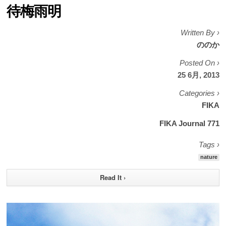
待梅雨明
Written By ›
ののか
Posted On ›
25 6月, 2013
Categories ›
FIKA
FIKA Journal 771
Tags ›
nature
Read It ›