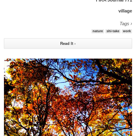
village
Tags ›
nature
shi-take
work
Read It ›