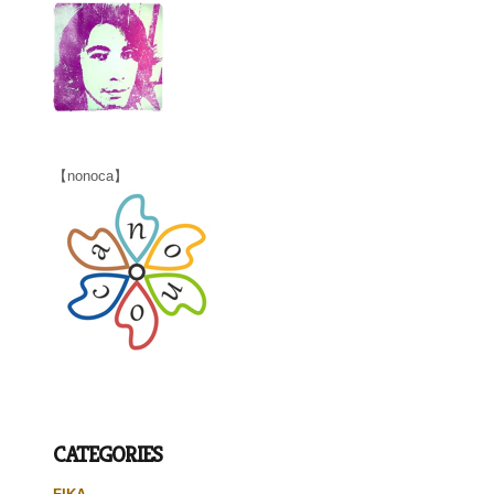
【nonoca】
CATEGORIES