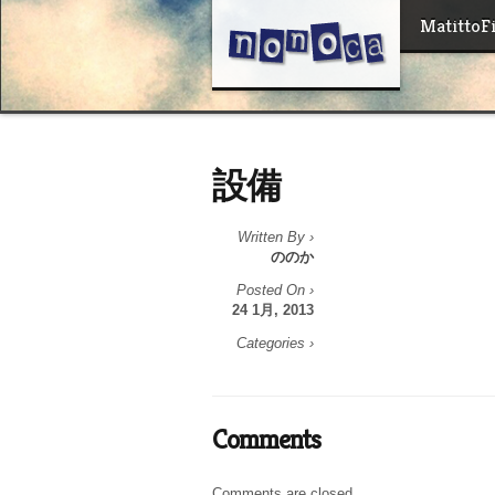
MatittoF
設備
Written By ›
ののか
Posted On ›
24 1月, 2013
Categories ›
Comments
Comments are closed.