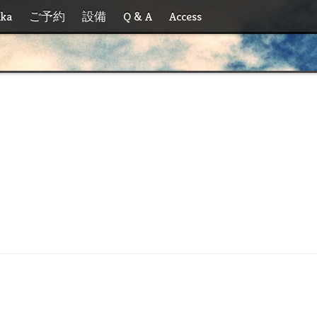
ika
ご予約
設備
Q & A
Access