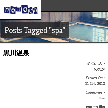
Posts Tagged "spa"
黒川温泉
Written By ›
ののか
Posted On ›
11 2月, 2013
Categories ›
FIKA
matitto fika