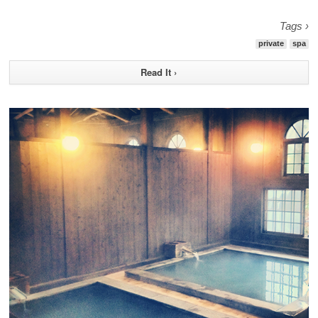
Tags ›
private
spa
Read It ›