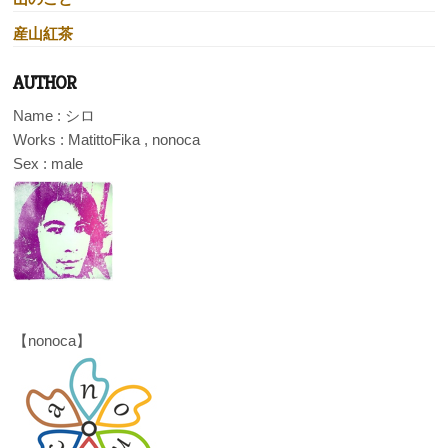
産山紅茶
AUTHOR
Name : シロ
Works : MatittoFika , nonoca
Sex : male
【nonoca】