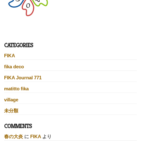
CATEGORIES
FIKA
fika deco
FIKA Journal 771
matitto fika
village
未分類
COMMENTS
春の大炎
に
FIKA
より